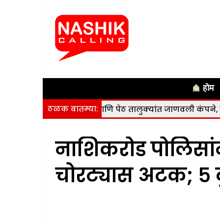
होम
ठळक बातम्या:
ुरगाणा, कळवण आणि पेठ तालुक्यांत जाणवली कंपने, कोणतीही हानी
नाशिकरोड पोलिसां
चोरट्यास अटक; ५ द