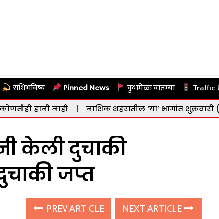
राशिभविष्य
Pinned News
कुंभमेळा बातम्या
Traffic
 नाही
|
नाशिक शहरातील ‘या’ भागांत शुक्रवारी (दि. ७ ऑगस्ट) 
नी केली दुचाकी
ुचाकी जप्त
PREV ARTICLE
NEXT ARTICLE