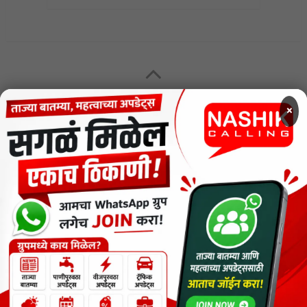
MENU
×
CODE OF ETHICS FOR DIGITAL NEWS WEBSITES
Contact Us
Privacy Policy
Short News
ThemeNcode PDF Viewer SC [Do not Delete]
वाचकांना विनम्र सूचना