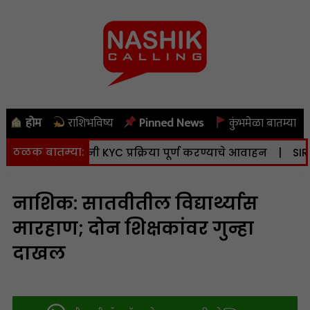
होम
राशिभविष्य
Pinned News
कुंभमेळा बातम्या
ठळक बातम्या:
दन; भूधारकांनी KYC प्रक्रिया पूर्ण करण्याचे आवाहन
|
SIR: 90.2
नाशिक: सातवीतील विद्यार्थ्यास
मारहाण; दोन शिक्षकांवर गुन्हा
दाखल