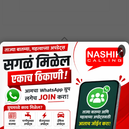
MENU
×
CODE OF ETHICS FOR DIGITAL NEWS WEBSITES
Contact Us
Privacy Policy
Short News
ThemeNcode PDF Viewer SC [Do not Delete]
वाचकांना विनम्र सूचना