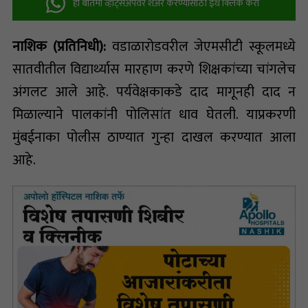
ही बातमी व्हॉट्सअ‍ॅपवर शेअर करण्यासाठी इथे क्लिक करा
नाशिक (प्रतिनिधी):
वडाळारोडवरील जेएमसीटी स्कूलमध्ये
सातवीतील विद्यार्थ्यास मारहाण करणे शिक्षकांच्या चांगलेच
अंगलट आले आहे. पर्यवेक्षकाकडे दाद मागूनही दाद न
मिळाल्याने पालकांनी पोलिसांत धाव घेतली. याप्रकरणी
मुंबईनाका पोलीस ठाण्यात गुन्हा दाखल करण्यात आला
आहे.