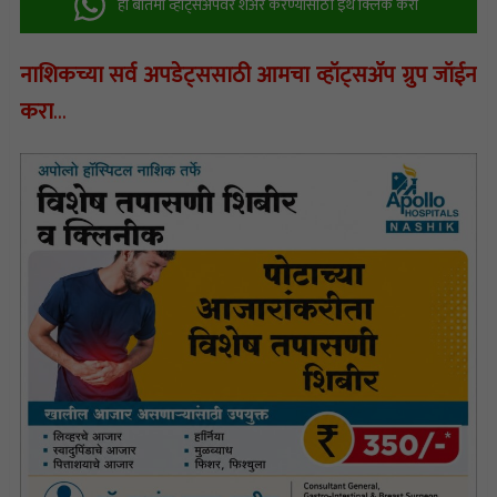
ही बातमी व्हॉट्सअ‍ॅपवर शेअर करण्यासाठी इथे क्लिक करा
नाशिकच्या सर्व अपडेट्ससाठी आमचा व्हॉट्सअ‍ॅप ग्रुप जॉईन
करा
…