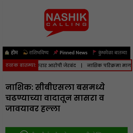
होम
राशिभविष्य
Pinned News
कुंभमेळा बातम्या
ठळक बातम्या:
वर्षापासून फरार आरोपी जेरबंद
|
नाशिक परिक्रमा मार्गासाठी थेट
नाशिक: सीबीएसला बसमध्ये
चढण्याच्या वादातून सासरा व
जावयावर हल्ला