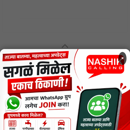
MENU
×
CODE OF ETHICS FOR DIGITAL NEWS WEBSITES
Contact Us
Privacy Policy
Short News
ThemeNcode PDF Viewer SC [Do not Delete]