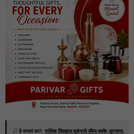
हे वाचलं का?:
नाशिक जिल्ह्यात भूकंपाचे सौम्य धक्के; सुरगाणा,