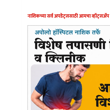
नाशिकच्या सर्व अपडेट्ससाठी आमचा व्हॉट्सअ‍ॅप 