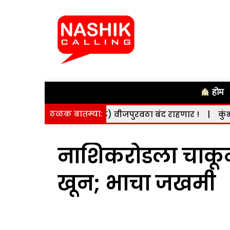
होम
ठळक बातम्या:
 (दि. 8 ऑगस्ट) वीजपुरवठा बंद राहणार !
|
कुंभमेळ्याच्या का
नाशिकरोडला चाकूने
खून; भाचा जखमी