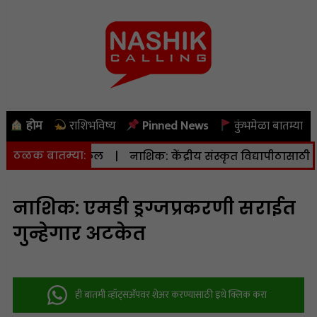
होम
राशिभविष्य
Pinned News
कुंभमेळा बातम्या
ठळक बातम्या:
.३ रिश्टर स्केल
|
नाशिक: केंद्रीय संस्कृत विद्यापीठासाठी १६.८० 
नाशिक: एमडी ड्रग्जप्रकरणी सराईत
गुन्हेगार अटकेत
ही बातमी व्हॉट्सअ‍ॅपवर शेअर करण्यासाठी इथे क्लिक करा