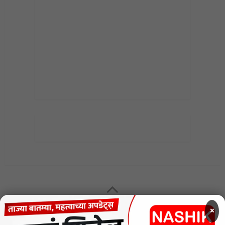
MENU
×