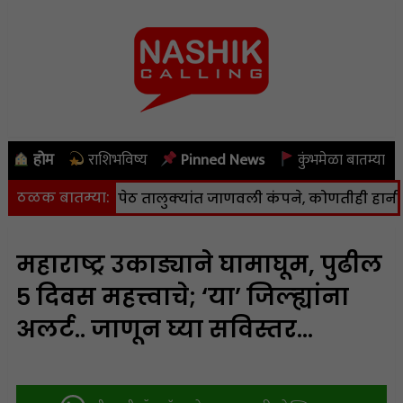
होम
राशिभविष्य
Pinned News
कुंभमेळा बातम्या
ठळक बातम्या:
 कळवण आणि पेठ तालुक्यांत जाणवली कंपने, कोणतीही हानी नाही
महाराष्ट्र उकाड्याने घामाघूम, पुढील
५ दिवस महत्त्वाचे; ‘या’ जिल्ह्यांना
अलर्ट.. जाणून घ्या सविस्तर…