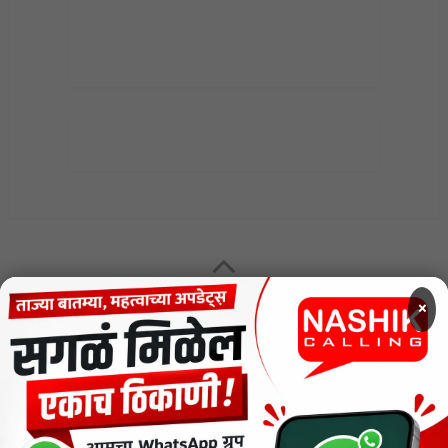
MENU
×
CODE OF ETHICS FOR DIGITAL NEWS WEBSITES
Contact Us
Privacy Policy