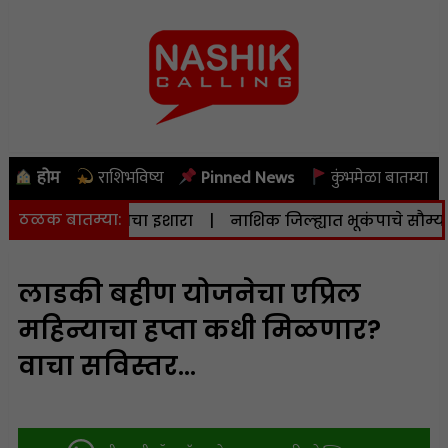
होम
राशिभविष्य
Pinned News
कुंभमेळा बातम्या
ठळक बातम्या:
िला सतर्कतेचा इशारा
|
नाशिक जिल्ह्यात भूकंपाचे सौम्य धक्के; ती
लाडकी बहीण योजनेचा एप्रिल
महिन्याचा हप्ता कधी मिळणार?
वाचा सविस्तर…