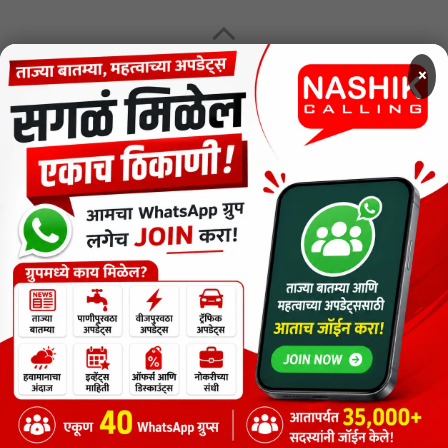
MENU
×
CODE OF ETHICS FOR DIGITAL NEWS WEBSITES
Contact Us
Privacy Policy
Short News
ThemeNcode PDF Viewer SC [Do not Delete]
वाचकांना विनम्र सूचना
Nashik Calling - Nashik News in Marathi
Copyright © 2026.
Copyrights