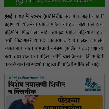
ही बातमी व्हॉट्सअ‍ॅपवर शेअर करण्यासाठी इथे क्लिक करा
मुंबई । ०२ मे २०२५ (प्रतिनिधी):
मुख्यमंत्री माझी लाडकी
बहीण या योजनेचा एप्रिल महिन्याचा हप्ता अद्याप लाडक्या
बहि‍णींना मिळालेला नाही. त्यामुळे एप्रिल महिन्याचा हप्ता
कधी मिळणार? याकडे लाडक्या बहि‍णींचे लक्ष लागलेलं
असतानाच आता राष्ट्रवादी काँग्रेस (अजित पवार) पक्षाच्या
नेत्या तथा राज्याच्या महिला आणि बालविकास मंत्री आदिती
तटकरे यांनी या संदर्भात महत्वाची माहिती सांगितली आहे.