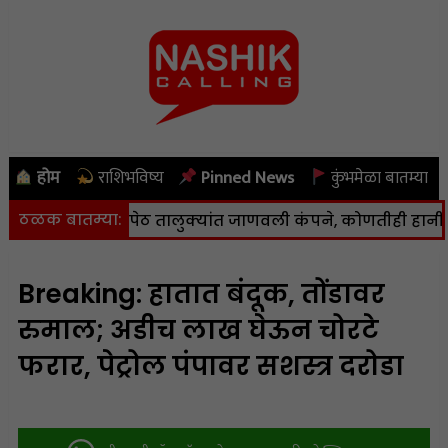
होम
राशिभविष्य
Pinned News
कुंभमेळा बातम्या
ठळक बातम्या:
 कळवण आणि पेठ तालुक्यांत जाणवली कंपने, कोणतीही हानी नाही
|
Breaking: हातात बंदूक, तोंडावर
रुमाल; अडीच लाख घेऊन चोरटे
फरार, पेट्रोल पंपावर सशस्त्र दरोडा