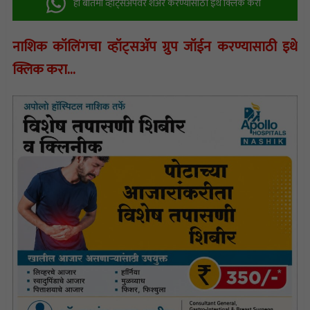
ही बातमी व्हॉट्सअ‍ॅपवर शेअर करण्यासाठी इथे क्लिक करा
नाशिक कॉलिंगचा व्हॉट्सअ‍ॅप ग्रुप जॉईन करण्यासाठी इथे
क्लिक करा…