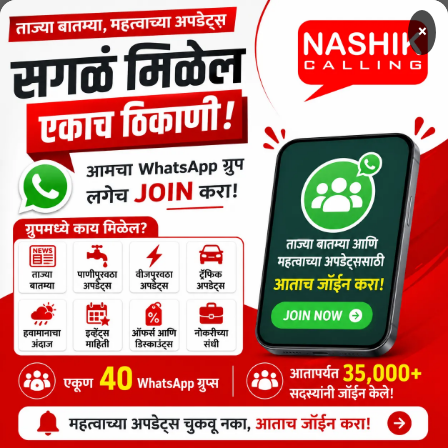
×
MENU
CODE OF ETHICS FOR DIGITAL NEWS WEBSITES
Contact Us
Privacy Policy
Short News
ThemeNcode PDF Viewer SC [Do not Delete]
वाचकांना विनम्र सूचना
Nashik Calling - Nashik News in Marathi
Copyright © 2026.
Copyrights
Maharashtra Express Group