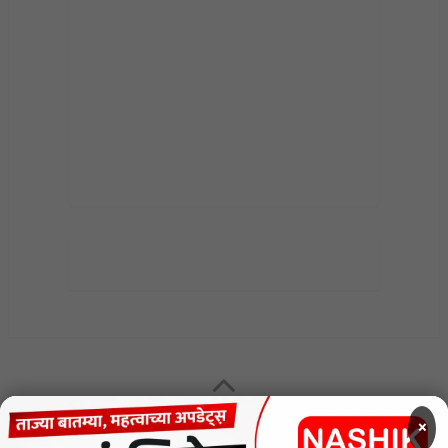
MENU
×