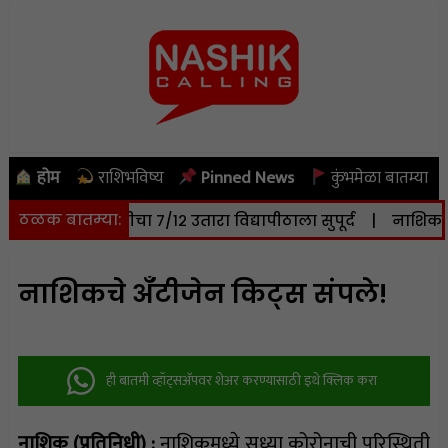
होम
राशिभविष्य
Pinned News
कुंभमेळा बातम्या
ठळक बातम्या:
० हेक्टर जमिनीचा ७/१२ उतारा विद्यापीठाला सुपूर्द
|
नाशिक: सोमव
नाशिकचे अँटीजेन किट्स संपले!
ही बातमी व्हॉट्सअ‍ॅपवर शेअर करण्यासाठी इथे क्लिक करा
नाशिक (प्रतिनिधी) :
नाशिकमध्ये सध्या कोरोनाची परिस्थिती