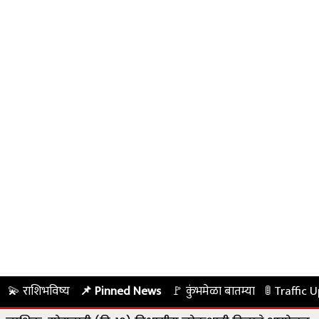
💫 राशिभविष्य
📌 Pinned News
🚩 कुंभमेळा बातम्या
🚦 Traffic