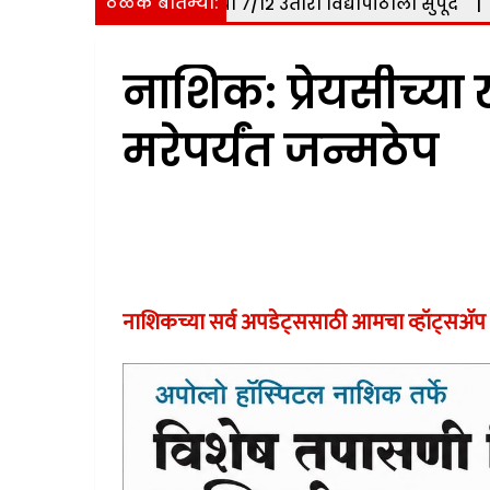
ठळक बातम्या:
.८० हेक्टर जमिनीचा ७/१२ उतारा विद्यापीठाला सुपूर्द
|
नाशिक: सो
नाशिक: प्रेयसीच्य
मरेपर्यंत जन्मठेप
नाशिकच्या सर्व अपडेट्ससाठी आमचा व्हॉट्सअ‍ॅप 