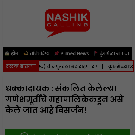
होम
राशिभविष्य
Pinned News
कुंभमेळा बातम्या
ठळक बातम्या:
 (दि. 8 ऑगस्ट) वीजपुरवठा बंद राहणार !
|
कुंभमेळ्याच्या का
धक्कादायक : संकलित केलेल्या
गणेशमूर्तींचे महापालिकेकडून असे
केले जात आहे विसर्जन!