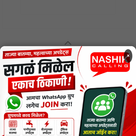
MENU
×
CODE OF ETHICS FOR DIGITAL NEWS WEBSITES
Contact Us
Privacy Policy
Short News
ThemeNcode PDF Viewer SC [Do not Delete]
वाचकांना विनम्र सूचना