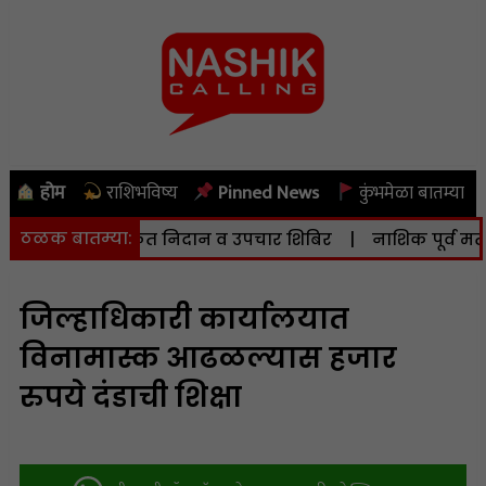
होम
राशिभविष्य
Pinned News
कुंभमेळा बातम्या
ठळक बातम्या:
हृदयविकार मोफत निदान व उपचार शिबिर
|
नाशिक पूर्व मतदारस
जिल्हाधिकारी कार्यालयात
विनामास्क आढळल्यास हजार
रुपये दंडाची शिक्षा