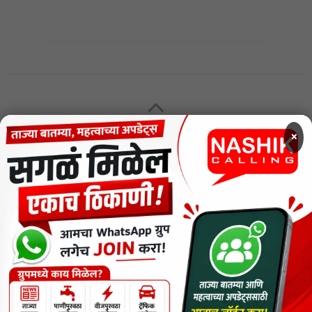
MENU
×
CODE OF ETHICS FOR DIGITAL NEWS WEBSITES
Contact Us
Privacy Policy
Short News
ThemeNcode PDF Viewer SC [Do not Delete]