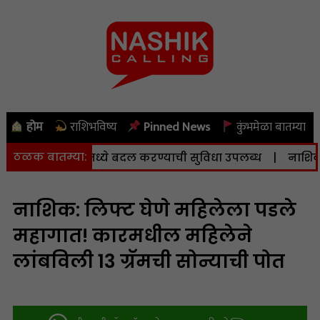
होम
राशिभविष्य
Pinned News
कुंभमेळा बातम्या
ठळक बातम्या:
 व केंद्रामध्ये बदल करण्याची सुविधा उपलब्ध
|
नाशिकला आज (
नाशिक: लिफ्ट घेणे महिलेला पडले
महागात! कारमधील महिलेने
लांबविली 13 ग्रॅमची सोन्याची पोत