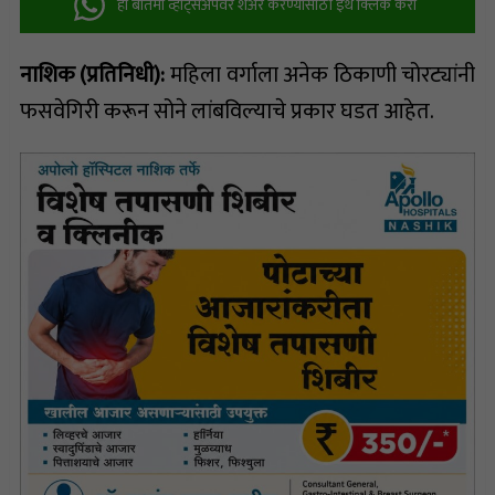
ही बातमी व्हॉट्सअ‍ॅपवर शेअर करण्यासाठी इथे क्लिक करा
नाशिक (प्रतिनिधी):
महिला वर्गाला अनेक ठिकाणी चोरट्यांनी
फसवेगिरी करून सोने लांबविल्याचे प्रकार घडत आहेत.