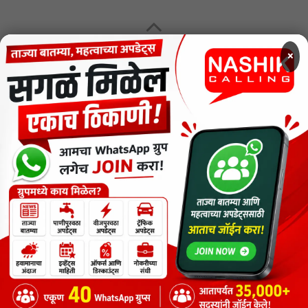
MENU
×
CODE OF ETHICS FOR DIGITAL NEWS WEBSITES
Contact Us
Privacy Policy
Short News
ThemeNcode PDF Viewer SC [Do not Delete]
वाचकांना विनम्र सूचना
Nashik Calling - Nashik News in Marathi
Copyright © 2026.
Copyrights