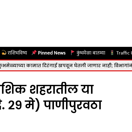
राशिभविष्य
Pinned News
कुंभमेळा बातम्या
Traffic
कामात दिरंगाई खपवून घेतली जाणार नाही; विभागांनी जबाबदारीने का
नाशिक शहरातील या
. २९ मे) पाणीपुरवठा