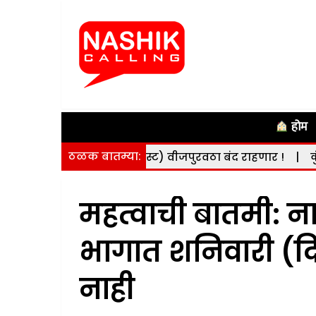
होम
ठळक बातम्या:
री (दि. 8 ऑगस्ट) वीजपुरवठा बंद राहणार !
|
कुंभमेळ्याच्या 
महत्वाची बातमी: 
भागात शनिवारी (दि
नाही