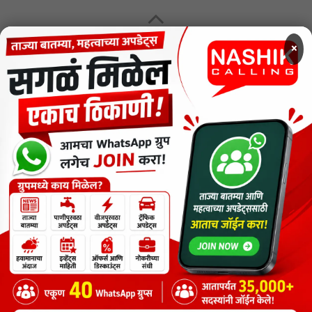
MENU
×
CODE OF ETHICS FOR DIGITAL NEWS WEBSITES
Contact Us
Privacy Policy
Short News
ThemeNcode PDF Viewer SC [Do not Delete]
वाचकांना विनम्र सूचना
Nashik Calling - Nashik News in Marathi
Copyright © 2026.
Copyrights