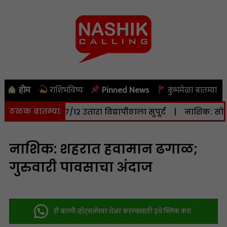
होम
राशिभविष्य
Pinned News
कुंभमेळा बातम्या
ठळक बातम्या:
टर जमिनीचा ७/१२ उतारा विद्यापीठाला सुपूर्द
|
नाशिक: सोमवारी (
नाशिक: शहरात हवामान ढगाळ;
गुरुवारी पावसाचा अंदाज
ही बातमी व्हॉट्सअ‍ॅपवर शेअर करण्यासाठी इथे क्लिक करा