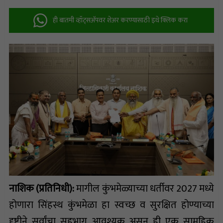
ही बातमी व्हॉट्सअ‍ॅपवर शेअर करण्यासाठी इथे क्लिक करा
नाशिक (प्रतिनिधी):
मागील कुंभमेळ्याच्या धर्तीवर 2027 मध्ये
होणारा सिंहस्थ कुंभमेळा हा स्वच्छ व सुरक्षित होण्याच्या
दृष्टीने सर्वांचा सहभाग आवश्यक असून ही एक सामूहिक