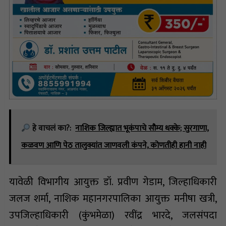
हे वाचलं का?:
नाशिक जिल्ह्यात भूकंपाचे सौम्य धक्के; सुरगाणा,
कळवण आणि पेठ तालुक्यांत जाणवली कंपने, कोणतीही हानी नाही
यावेळी विभागीय आयुक्त डॉ. प्रवीण गेडाम, जिल्हाधिकारी
जलज शर्मा, नाशिक महानगरपालिका आयुक्त मनीषा खत्री,
उपजिल्हाधिकारी (कुंभमेळा) रवींद्र भारदे, जलसंपदा