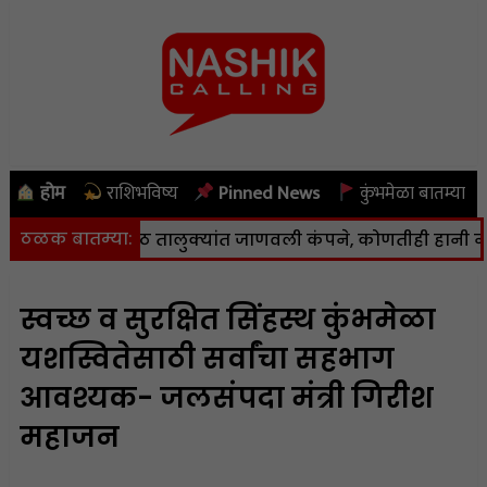
होम
राशिभविष्य
Pinned News
कुंभमेळा बातम्या
ठळक बातम्या:
वण आणि पेठ तालुक्यांत जाणवली कंपने, कोणतीही हानी नाही
|
न
स्वच्छ व सुरक्षित सिंहस्थ कुंभमेळा
यशस्वितेसाठी सर्वांचा सहभाग
आवश्यक- जलसंपदा मंत्री गिरीश
महाजन