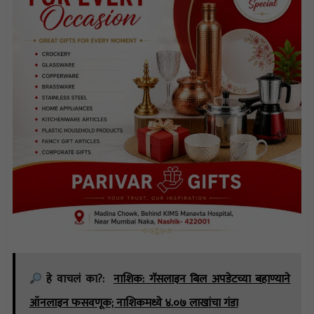
हे वाचलं का?:
नाशिक: गॅसलाइन बिल अपडेटच्या बहाण्याने
ऑनलाइन फसवणूक; नाशिकमध्ये ४.०७ लाखांचा गंडा