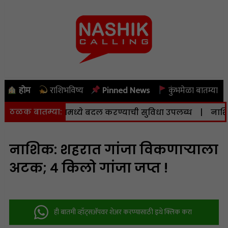
होम
राशिभविष्य
Pinned News
कुंभमेळा बातम्या
ठळक बातम्या:
 व केंद्रामध्ये बदल करण्याची सुविधा उपलब्ध
|
नाशिकला आज (
नाशिक: शहरात गांजा विकणाऱ्याला
अटक; ४ किलो गांजा जप्त !
ही बातमी व्हॉट्सअ‍ॅपवर शेअर करण्यासाठी इथे क्लिक करा