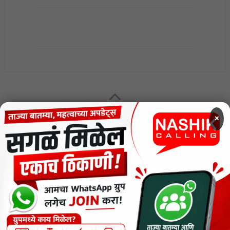
×
MENU
CODE OF ETHICS FOR DIGITAL NEWS WEBSITES
Contact Us
Privacy Policy
Short News