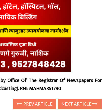
d by Office Of The Registrar Of Newspapers For
oadcasting). RNI: MAHMAR51790
PREV ARTICLE
NEXT ARTICLE