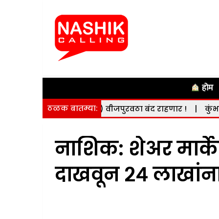
होम
ठळक बातम्या:
ी (दि. 8 ऑगस्ट) वीजपुरवठा बंद राहणार !
|
कुंभमेळ्याच्या क
नाशिक: शेअर मार्क
दाखवून २४ लाखांना