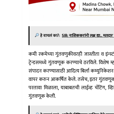
हे वाचलं का?:
SIR: नाशिककरांनो लक्ष द्या... मतदार
कमी रकमेच्या गुंतवणुकीवरही जास्तीता व इंन्स्ट
ट्रेन्डसमध्ये गुंतवणूक करण्याचे ठरविले. विशेष 
संपादन करण्यासाठी आदित्य बिर्ला कम्युनिकेशन इन्
वापर करुन आकर्षित केले. तसेच, इतर गुंतवणूक
परतावा मिळाला, याबाबतची लाईव्ह चॅटिंग, व्ह
गुंतवणूक केली.