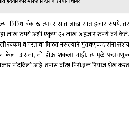
मजात हृदयविकार मोफत निदान व उपचार शिबिर
दिलेल्या विविध बँक खात्यांवर सात लाख सात हजार रुपये, तर
े दहा लाख रुपये अशी एकूण २४ लाख ७ हजार रुपये वर्ग केले.
लेली रक्कम व परतावा मिळत नसल्याने गुंतवणूकदारांना संशय
्रयत्न केला असता, तो होऊ शकला नाही. त्यामुळे फसवणूक
क्रार नोंदविली आहे. तपास वरिष्ठ निरीक्षक रियाज शेख करत