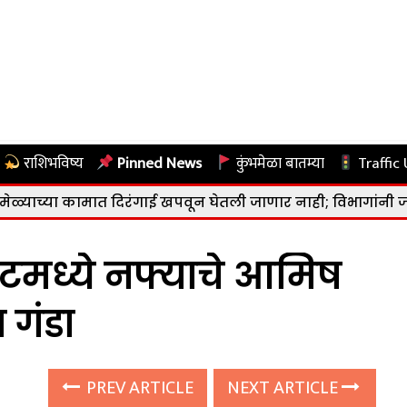
राशिभविष्य
Pinned News
कुंभमेळा बातम्या
Traffic
ामात दिरंगाई खपवून घेतली जाणार नाही; विभागांनी जबाबदारीने का
ेटमध्ये नफ्याचे आमिष
 गंडा
PREV ARTICLE
NEXT ARTICLE