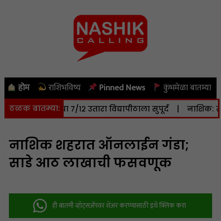
होम
राशिभविष्य
Pinned News
कुंभमेळा बातम्या
ठळक बातम्या:
क्टर जमिनीचा ७/१२ उतारा विद्यापीठाला सुपूर्द
|
नाशिक: सोमवार
नाशिक शहरात ऑनलाईन गंडा;
साडे आठ लाखाची फसवणूक
ही बातमी व्हॉट्सअ‍ॅपवर शेअर करण्यासाठी इथे क्लिक करा