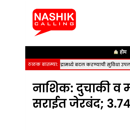
होम
ठळक बातम्या:
करणे व केंद्रामध्ये बदल करण्याची सुविधा उपलब्ध
|
नाशिकला 
नाशिक: दुचाकी व 
सराईत जेरबंद; 3.७