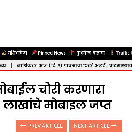
राशिभविष्य
Pinned News
कुंभमेळा बातम्या
Traffic
आज (दि. ६) पावसाचा ‘यलो अलर्ट’; घाटमाथ्यावर जोरदार सरींचा 
मोबाईल चोरी करणारा
४ लाखांचे मोबाइल जप्त
PREV ARTICLE
NEXT ARTICLE