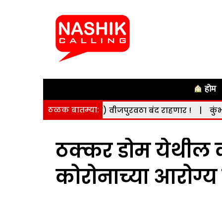
होम
ठळक बातम्या:
दि. 8 ऑगस्ट) वीजपुरवठा बंद राहणार !
|
कुंभमेळ्याच्या कामा
ठक्कर डोम येथील क
कोरोनाच्या आरोग्य 