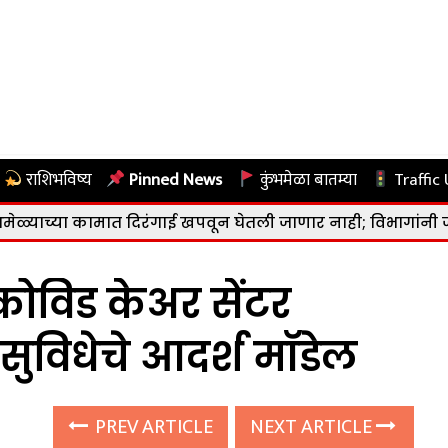
राशिभविष्य
Pinned News
कुंभमेळा बातम्या
Traffic
त दिरंगाई खपवून घेतली जाणार नाही; विभागांनी जबाबदारीने काम कर
ोविड केअर सेंटर
सुविधेचे आदर्श मॉडेल
PREV ARTICLE
NEXT ARTICLE