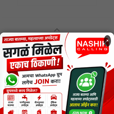
MENU
×
CODE OF ETHICS FOR DIGITAL NEWS WEBSITES
Contact Us
Privacy Policy
Short News
ThemeNcode PDF Viewer SC [Do not Delete]
वाचकांना विनम्र सूचना