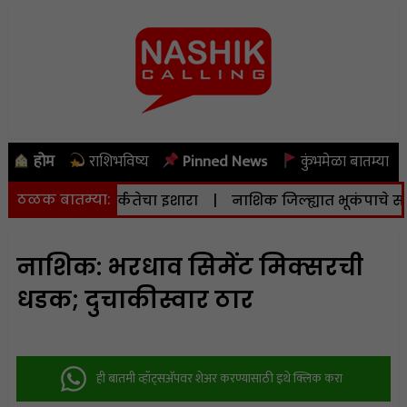
होम
राशिभविष्य
Pinned News
कुंभमेळा बातम्या
ठळक बातम्या:
ाने दिला सतर्कतेचा इशारा
|
नाशिक जिल्ह्यात भूकंपाचे सौम्य धक्
नाशिक: भरधाव सिमेंट मिक्सरची
धडक; दुचाकीस्वार ठार
ही बातमी व्हॉट्सअ‍ॅपवर शेअर करण्यासाठी इथे क्लिक करा