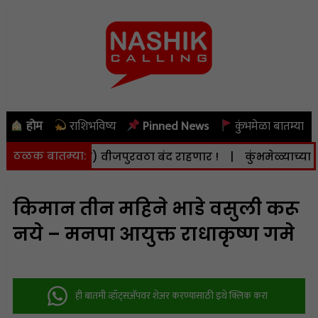
होम
राशिभविष्य
Pinned News
कुंभमेळा बातम्या
ठळक बातम्या:
दि. 8 ऑगस्ट) वीजपुरवठा बंद राहणार !
|
कुंभमेळ्याच्या कामा
किमान तीन महिने भाडे वसुली करू
नये – मनपा आयुक्त राधाकृष्ण गमे
ही बातमी व्हॉट्सअ‍ॅपवर शेअर करण्यासाठी इथे क्लिक करा