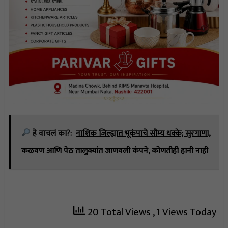
हे वाचलं का?:
नाशिक जिल्ह्यात भूकंपाचे सौम्य धक्के; सुरगाणा,
कळवण आणि पेठ तालुक्यांत जाणवली कंपने, कोणतीही हानी नाही
20 Total Views
, 1 Views Today