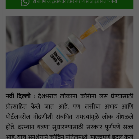
ही बातमी व्हॉट्सअ‍ॅपवर शेअर करण्यासाठी इथे क्लिक करा
नवी दिल्ली :
देशभरात लोकांना कोरोना लस घेण्यासाठी
प्रोत्साहित केले जात आहे. पण लसीचा अभाव आणि
पोर्टलवरील नोंदणीशी संबंधित समस्यांमुळे लोक गोंधळले
होते. दरम्यान यंत्रणा सुधारण्यासाठी सरकार पूर्णपणे सज्ज
आहे. याच अनुशंगाने कोविन पोर्टलमध्ये महत्त्वपूर्ण बदल केले