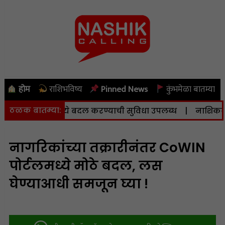
होम
राशिभविष्य
Pinned News
कुंभमेळा बातम्या
ठळक बातम्या:
्रामध्ये बदल करण्याची सुविधा उपलब्ध
|
नाशिकला आज (दि. ६) 
नागरिकांच्या तक्रारीनंतर CoWIN
पोर्टलमध्ये मोठे बदल, लस
घेण्याआधी समजून घ्या !