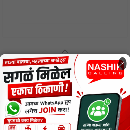
×
MENU
CODE OF ETHICS FOR DIGITAL NEWS WEBSITES
Contact Us
Privacy Policy
Short News
ThemeNcode PDF Viewer SC [Do not Delete]