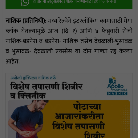
ही बातमी व्हॉट्सअ‍ॅपवर शेअर करण्यासाठी इथे क्लिक करा
नाशिक (प्रतिनिधी):
मध्य रेल्वेने इंटरलॉकिंग कामासाठी मेगा
ब्लॉक घेतल्यामुळे आज (दि. १) आणि ४ फेब्रुवारी रोजी
नाशिक-बडनेरा व बडनेरा- नाशिक तसेच देवळाली-भुसावळ
व भुसावळ- देवळाली एक्स्प्रेस या दोन गाड्या रद्द केल्या
आहेत.