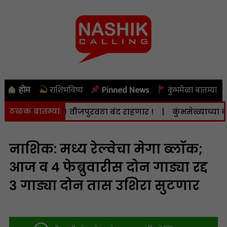
होम
राशिभविष्य
Pinned News
कुंभमेळा बातम्या
ठळक बातम्या:
ि. 8 ऑगस्ट) वीजपुरवठा बंद राहणार !
|
कुंभमेळ्याच्या कामात
नाशिक: मध्य रेल्वेचा मेगा ब्लॉक;
आज व ४ फेब्रुवारीस दोन गाड्या रद्द
३ गाड्या दोन तास उशिरा सुटणार