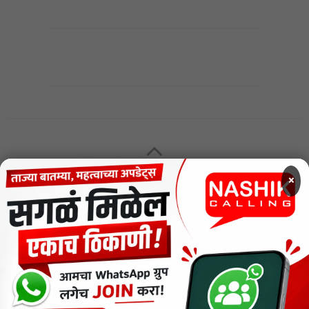
MENU
×
CODE OF ETHICS FOR DIGITAL NEWS WEBSITES
Contact Us
Privacy Policy
Short News