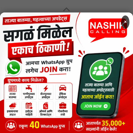
MENU
×
CODE OF ETHICS FOR DIGITAL NEWS WEBSITES
Contact Us
Privacy Policy
Short News
ThemeNcode PDF Viewer SC [Do not Delete]
वाचकांना विनम्र सूचना
Nashik Calling - Nashik News in Marathi
Copyright © 2026.
Copyrights