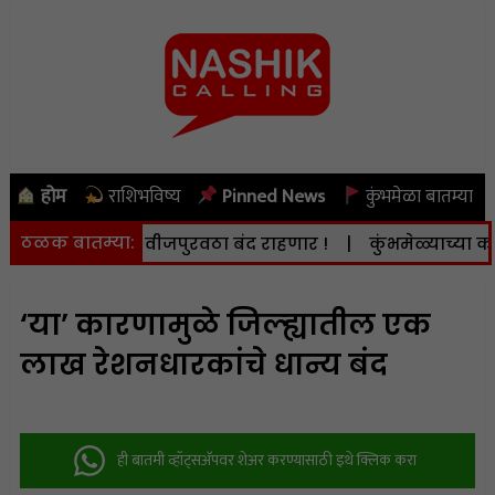
होम
राशिभविष्य
Pinned News
कुंभमेळा बातम्या
ठळक बातम्या:
. 8 ऑगस्ट) वीजपुरवठा बंद राहणार !
|
कुंभमेळ्याच्या कामात 
‘या’ कारणामुळे जिल्ह्यातील एक
लाख रेशनधारकांचे धान्य बंद
ही बातमी व्हॉट्सअ‍ॅपवर शेअर करण्यासाठी इथे क्लिक करा