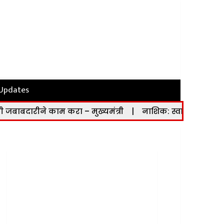
 Updates
े काम करा – मुख्यमंत्री
|
नाशिक: स्वाधार योजनेच्या लाभार्थ्य