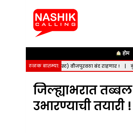
होम
ठळक बातम्या:
निवारी (दि. 8 ऑगस्ट) वीजपुरवठा बंद राहणार !
|
कुंभमेळ्याच
जिल्ह्याभरात तब्ब
उभारण्याची तयारी !