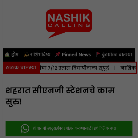
होम
राशिभविष्य
Pinned News
कुंभमेळा बातम्या
ठळक बातम्या:
० हेक्टर जमिनीचा ७/१२ उतारा विद्यापीठाला सुपूर्द
|
नाशिक: सोम
शहरात सीएनजी स्टेशनचे काम
सुरु!
ही बातमी व्हॉट्सअ‍ॅपवर शेअर करण्यासाठी इथे क्लिक करा