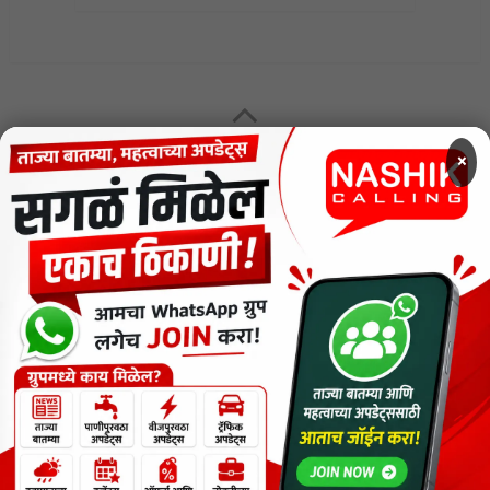
MENU
×
CODE OF ETHICS FOR DIGITAL NEWS WEBSITES
Contact Us
Privacy Policy
Short News
ThemeNcode PDF Viewer SC [Do not Delete]
वाचकांना विनम्र सूचना