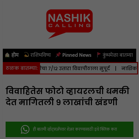
होम
राशिभविष्य
Pinned News
कुंभमेळा बातम्या
ठळक बातम्या:
० हेक्टर जमिनीचा ७/१२ उतारा विद्यापीठाला सुपूर्द
|
नाशिक: सोमव
विवाहितेस फोटो व्हायरलची धमकी
देत मागितली ९ लाखांची खंडणी
ही बातमी व्हॉट्सअ‍ॅपवर शेअर करण्यासाठी इथे क्लिक करा