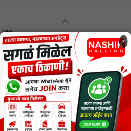
MENU
×
CODE OF ETHICS FOR DIGITAL NEWS WEBSITES
Contact Us
Privacy Policy
Short News
ThemeNcode PDF Viewer SC [Do not Delete]
वाचकांना विनम्र सूचना