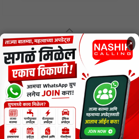
MENU
×
CODE OF ETHICS FOR DIGITAL NEWS WEBSITES
Contact Us
Privacy Policy
Short News
ThemeNcode PDF Viewer SC [Do not Delete]
वाचकांना विनम्र सूचना