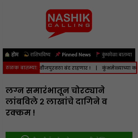
होम
राशिभविष्य
Pinned News
कुंभमेळा बातम्या
ठळक बातम्या:
. 8 ऑगस्ट) वीजपुरवठा बंद राहणार !
|
कुंभमेळ्याच्या कामात द
लग्न समारंभातून चोरट्याने
लांबविले २ लाखांचे दागिने व
रक्कम !