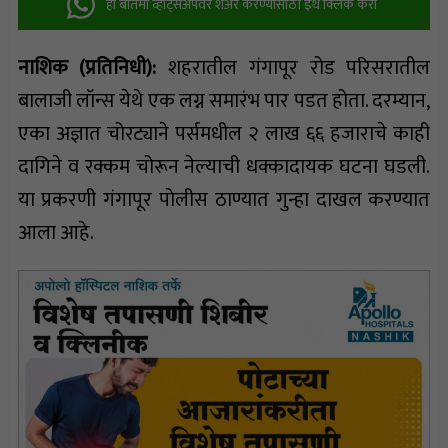
ही बातमी व्हॉट्सअ‍ॅपवर शेअर करण्यासाठी इथे क्लिक करा
नाशिक (प्रतिनिधी):
शहरातील गंगापूर रोड परिसरातील
बालाजी लॉन्स येथे एक लग्न समारंभ पार पडत होता. दरम्यान,
एका अज्ञात चोरट्याने पर्समधील २ लाख ६६ हजाराचे काही
दागिने व रक्कम चोरून नेल्याची धक्कादायक घटना घडली.
या प्रकरणी गंगापूर पोलीस ठाण्यात गुन्हा दाखल करण्यात
आला आहे.