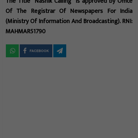
The Title "Nashik Calling" is approved by Office
Of The Registrar Of Newspapers For India
(Ministry Of Information And Broadcasting). RNI:
MAHMAR51790
FACEBOOK