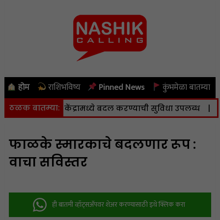
होम
राशिभविष्य
Pinned News
कुंभमेळा बातम्या
ठळक बातम्या:
्ट करणे व केंद्रामध्ये बदल करण्याची सुविधा उपलब्ध
|
नाशिक
फाळके स्मारकाचे बदलणार रूप :
वाचा सविस्तर
ही बातमी व्हॉट्सअ‍ॅपवर शेअर करण्यासाठी इथे क्लिक करा