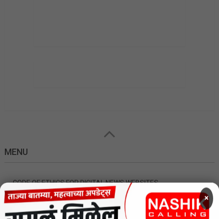
MENU
×
CODE OF ETHICS FOR DIGITAL NEWS WEBSITES
Contact Us