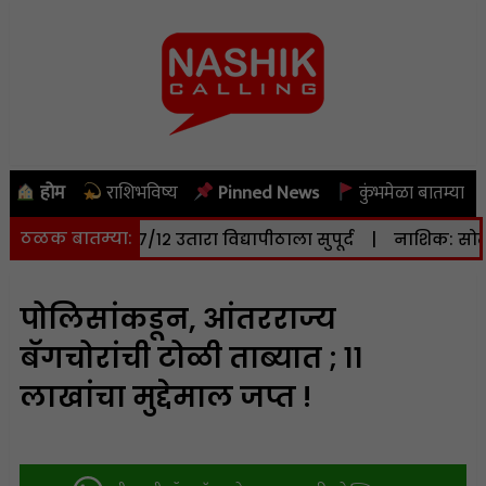
होम
राशिभविष्य
Pinned News
कुंभमेळा बातम्या
ठळक बातम्या:
र जमिनीचा ७/१२ उतारा विद्यापीठाला सुपूर्द
|
नाशिक: सोमवारी (
पोलिसांकडून, आंतरराज्य
बॅगचोरांची टोळी ताब्यात ; ११
लाखांचा मुद्देमाल जप्त !