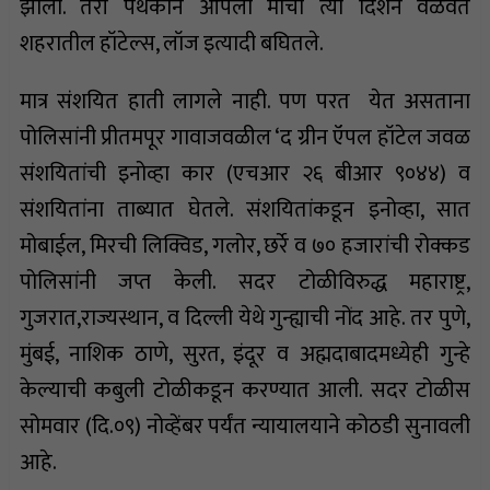
झाली. तरी पथकाने आपला मोर्चा त्या दिशेने वळवत
शहरातील हॉटेल्स, लॉज इत्यादी बघितले.
मात्र संशयित हाती लागले नाही. पण परत येत असताना
पोलिसांनी प्रीतमपूर गावाजवळील ‘द ग्रीन ऍपल हॉटेल जवळ
संशयितांची इनोव्हा कार (एचआर २६ बीआर ९०४४) व
संशयितांना ताब्यात घेतले. संशयितांकडून इनोव्हा, सात
मोबाईल, मिरची लिक्विड, गलोर, छर्रे व ७० हजारांची रोक्कड
पोलिसांनी जप्त केली. सदर टोळीविरुद्ध महाराष्ट्र,
गुजरात,राज्यस्थान, व दिल्ली येथे गुन्ह्याची नोंद आहे. तर पुणे,
मुंबई, नाशिक ठाणे, सुरत, इंदूर व अह्मदाबादमध्येही गुन्हे
केल्याची कबुली टोळीकडून करण्यात आली. सदर टोळीस
सोमवार (दि.०९) नोव्हेंबर पर्यंत न्यायालयाने कोठडी सुनावली
आहे.