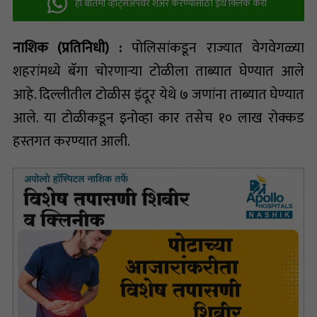
ही बातमी व्हॉट्सअ‍ॅपवर शेअर करण्यासाठी इथे क्लिक करा
नाशिक (प्रतिनिधी) :
पोलिसांकडून राज्यात वेगवेगळ्या
शहरांमध्ये बॅगा चोरणाऱ्या टोळीला ताब्यात घेण्यात आले
आहे. दिल्लीतील टोळीस इंदूर येथे ७ जणांना ताब्यात घेण्यात
आले. या टोळीकडून इनोव्हा कार तसेच १० लाख रोक्कड
हस्तगत करण्यात आली.