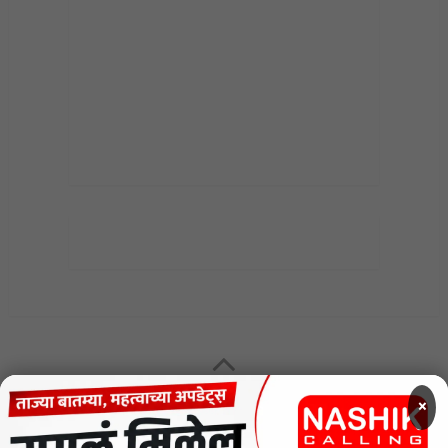
MENU
×