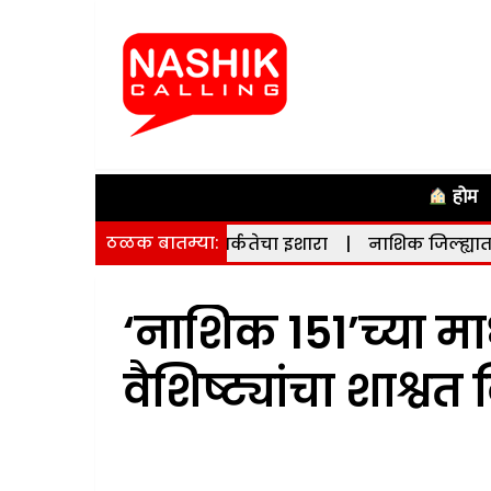
होम
ठळक बातम्या:
ासनाने दिला सतर्कतेचा इशारा
|
नाशिक जिल्ह्यात भूकंपाचे सौम्य 
‘नाशिक 151’च्या माध
वैशिष्ट्यांचा शाश्व