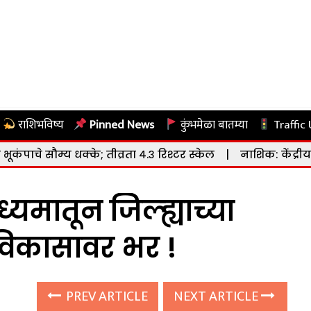
राशिभविष्य
Pinned News
कुंभमेळा बातम्या
Traffic
धक्के; तीव्रता ४.३ रिश्टर स्केल
|
नाशिक: केंद्रीय संस्कृत विद्या
्यमातून जिल्ह्याच्या
त विकासावर भर !
PREV ARTICLE
NEXT ARTICLE