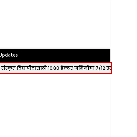
 Updates
पीठासाठी १६.८० हेक्टर जमिनीचा ७/१२ उतारा विद्यापीठाला सुपूर्द
|