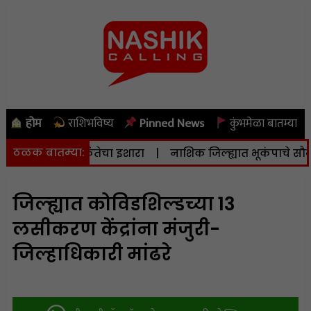
होम
राशिभविष्य
Pinned News
कुंभमेळा बातम्या
ठळक बातम्या:
े दिला सतर्कतेचा इशारा
|
नाशिक जिल्ह्यात भूकंपाचे सौम्य धक्के
जिल्ह्यात कोविडशिल्डच्या 13
लसीकरण केंद्रांना मंजुरी-
जिल्हाधिकारी मांढरे