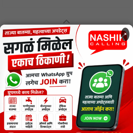
MENU
×
CODE OF ETHICS FOR DIGITAL NEWS WEBSITES
Contact Us
Privacy Policy
Short News
ThemeNcode PDF Viewer SC [Do not Delete]
वाचकांना विनम्र सूचना