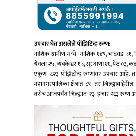
उपचार घेत असलेले पॉझिटिव्ह रुग्ण:
नाशिक ग्रामीण मध्ये नाशिक १४९, चांदवड ५१, सि
येवला २५, त्र्यंबकेश्वर १५, सुरगाणा १६, पेठ ०३
एकूण ८२३ पॉझिटीव्ह रुग्णांवर उपचार आहे. तस
महानगरपालिका क्षेत्रात ८९ तर जिल्ह्याबाहेर
तसेच आजपर्यंत जिल्ह्यात १३ हजार २६३ रुग्ण