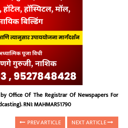
d by Office Of The Registrar Of Newspapers For
oadcasting). RNI: MAHMAR51790
PREV ARTICLE
NEXT ARTICLE