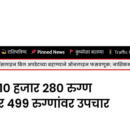
राशिभविष्य
Pinned News
कुंभमेळा बातम्या
Traffic
डेटच्या बहाण्याने ऑनलाइन फसवणूक; नाशिकमध्ये ४.०७ लाखांच
 10 हजार 280 रुग्ण
र 499 रुग्णांवर उपचार