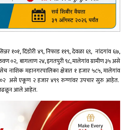
न्नर १०१, दिंडोरी ४९, निफाड ११९, देवळा ६९, नांदगांव ६७,
, कळवण ०२, बागलाण २४, इगतपुरी ९८, मालेगांव ग्रामीण ३५ असे
ेच नाशिक महानगरपालिका क्षेत्रात १ हजार ५८५, मालेगांव
ील ०२ असे एकूण २ हजार ४९९ रुग्णांवर उपचार सुरु आहेत.
 आढळून आले आहेत.