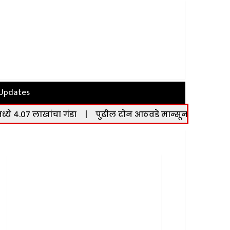
 Updates
ा गंडा
|
पुढील दोन आठवडे मान्सून सक्रिय; देशभरात मुसळधा