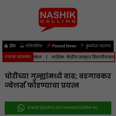
होम
राशिभविष्य
Pinned News
कुंभमेळा बातम्या
ठळक बातम्या:
ता ४.३ रिश्टर स्केल
|
नाशिक: केंद्रीय संस्कृत विद्यापीठासाठी १६.
चोरीच्या गुन्ह्यांमध्ये वाढ; वडगावकर
ज्वेलर्स फोडण्याचा प्रयत्न
ही बातमी व्हॉट्सअ‍ॅपवर शेअर करण्यासाठी इथे क्लिक करा