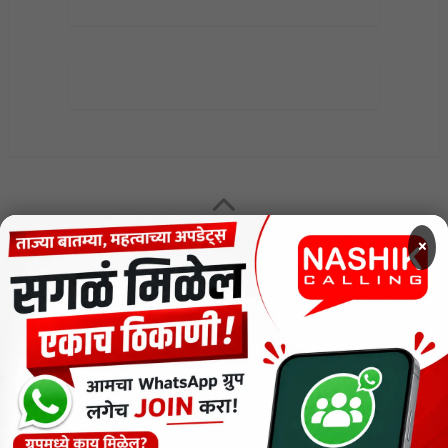
MENU
×
CODE OF ETHICS FOR DIGITAL NEWS WEBSITES
Contact Us
Privacy Policy
Short News