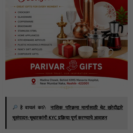
हे वाचलं का?:
नाशिक परिक्रमा मार्गासाठी थेट खरेदीद्वारे
भूसंपादन; भूधारकांनी KYC प्रक्रिया पूर्ण करण्याचे आवाहन