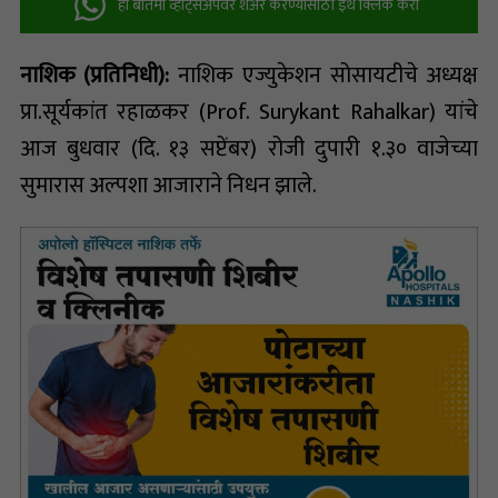
ही बातमी व्हॉट्सअ‍ॅपवर शेअर करण्यासाठी इथे क्लिक करा
नाशिक (प्रतिनिधी):
नाशिक एज्युकेशन सोसायटीचे अध्यक्ष
प्रा.सूर्यकांत रहाळकर (Prof. Surykant Rahalkar) यांचे
आज बुधवार (दि. १३ सप्टेंबर) रोजी दुपारी १.३० वाजेच्या
सुमारास अल्पशा आजाराने निधन झाले.