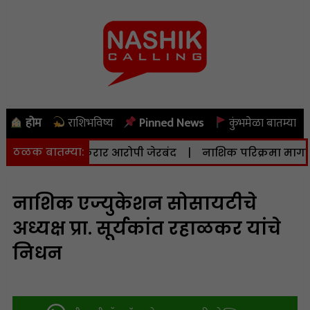
होम
राशिभविष्य
Pinned News
कुंभमेळा बातम्या
ठळक बातम्या:
9 वर्षापासून फरार आरोपी जेरबंद
|
नाशिक परिक्रमा मार्गासाठी थे
नाशिक एज्युकेशन सोसायटीचे
अध्यक्ष प्रा. सूर्यकांत रहाळकर यांचे
निधन