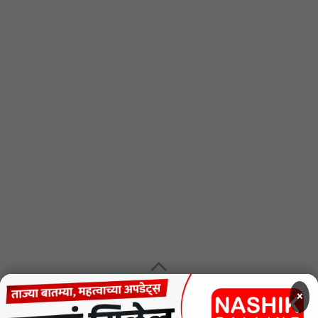
MENU
×