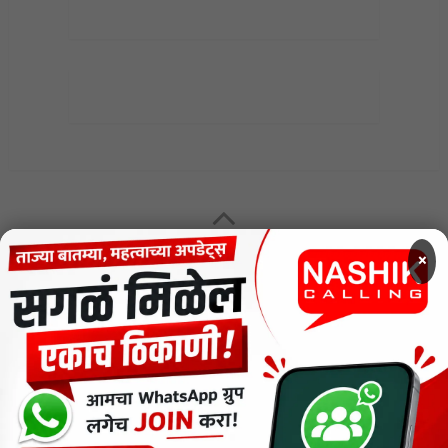
MENU
×
CODE OF ETHICS FOR DIGITAL NEWS WEBSITES
Contact Us
Privacy Policy
Short News