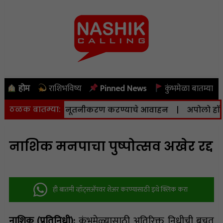
होम
राशिभविष्य
Pinned News
कुंभमेळा बातम्या
ठळक बातम्या:
ंबरपर्यंत अर्जाचे नूतनीकरण करण्याचे आवाहन
|
अपोलो हॉस्पिटल्
नाशिक मनपाचा पुष्पोत्सव अखेर रद्द
ही बातमी व्हॉट्सअ‍ॅपवर शेअर करण्यासाठी इथे क्लिक करा
नाशिक (प्रतिनिधी):
कुंभमेळ्यासाठी अतिरिक्त निधीची बचत