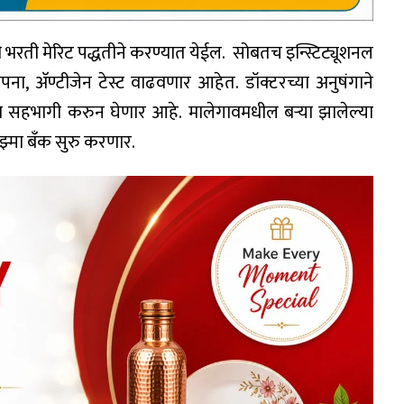
ची भरती मेरिट पद्धतीने करण्यात येईल. सोबतच इन्स्टिट्यूशनल
ा, अ‍ॅण्टीजेन टेस्ट वाढवणार आहेत. डॉक्टरच्या अनुषंगाने
हभागी करुन घेणार आहे. मालेगावमधील बर्‍या झालेल्या
ाझ्मा बँक सुरु करणार.