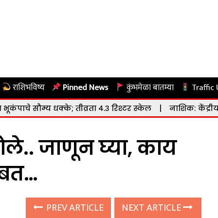
राशिभविष्य
Pinned News
कुंभमेळा बातम्या
Traffic
्के; तीव्रता ४.३ रिश्टर स्केल
|
नाशिक: केंद्रीय संस्कृत विद्याप
ेले.. जाणून घ्या, काय
ाबत…
PREV ARTICLE
NEXT ARTICLE