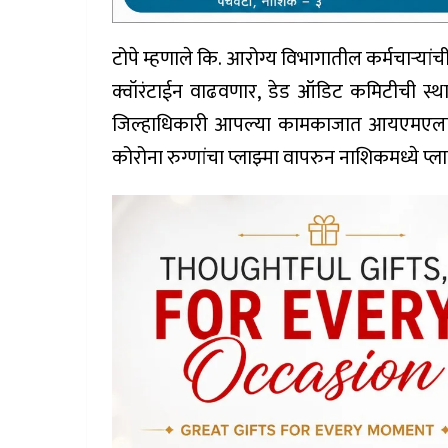
टोपे म्हणाले कि. आरोग्य विभागातील कर्मचार्‍यां
क्वॉरंटाईन वाढवणार, डेड ऑडिट कमिटीची स्थापन
जिल्हाधिकारी आपल्या कामकाजात आयएमएला स
कोरोना रुग्णांचा प्लाझ्मा वापरुन नाशिकमध्ये प्ल