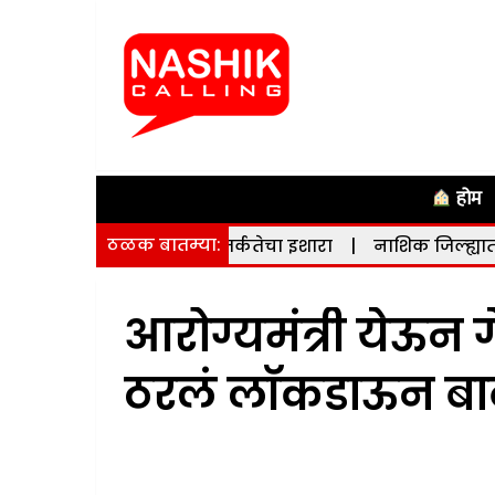
होम
ठळक बातम्या:
सनाने दिला सतर्कतेचा इशारा
|
नाशिक जिल्ह्यात भूकंपाचे सौम्य धक
आरोग्यमंत्री येऊन ग
ठरलं लॉकडाऊन ब