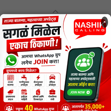
MENU
×
CODE OF ETHICS FOR DIGITAL NEWS WEBSITES
Contact Us
Privacy Policy
Short News
ThemeNcode PDF Viewer SC [Do not Delete]
वाचकांना विनम्र सूचना
Nashik Calling - Nashik News in Marathi
Copyright © 2026.
Copyrights