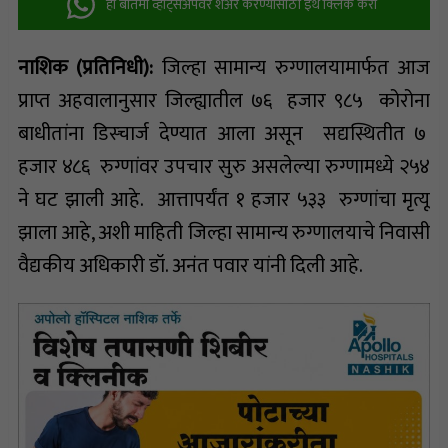
ही बातमी व्हॉट्सअ‍ॅपवर शेअर करण्यासाठी इथे क्लिक करा
नाशिक (प्रतिनिधी):
जिल्हा सामान्य रुग्णालयामार्फत आज
प्राप्त अहवालानुसार जिल्ह्यातील ७६ हजार ९८५ कोरोना
बाधीतांना डिस्चार्ज देण्यात आला असून सद्यस्थितीत ७
हजार ४८६ रुग्णांवर उपचार सुरु असलेल्या रुग्णामध्ये २५४
ने घट झाली आहे. आत्तापर्यंत १ हजार ५३३ रुग्णांचा मृत्यू
झाला आहे, अशी माहिती जिल्हा सामान्य रुग्णालयाचे निवासी
वैद्यकीय अधिकारी डॉ. अनंत पवार यांनी दिली आहे.