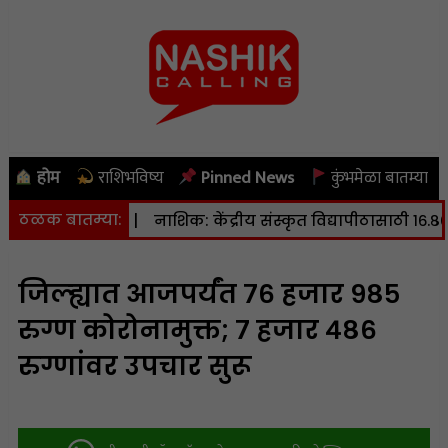
होम
राशिभविष्य
Pinned News
कुंभमेळा बातम्या
ठळक बातम्या:
श्टर स्केल
|
नाशिक: केंद्रीय संस्कृत विद्यापीठासाठी १६.८० हेक्टर
जिल्ह्यात आजपर्यंत ७६ हजार ९८५
रुग्ण कोरोनामुक्त; ७ हजार ४८६
रुग्णांवर उपचार सुरू