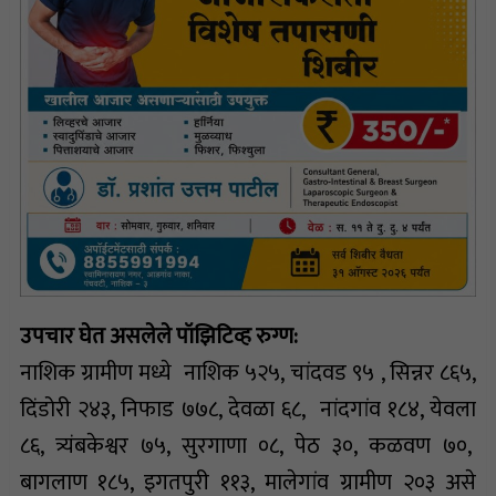
उपचार घेत असलेले पॉझिटिव्ह रुग्ण:
नाशिक ग्रामीण मध्ये नाशिक ५२५, चांदवड ९५ , सिन्नर ८६५,
दिंडोरी २४३, निफाड ७७८, देवळा ६८, नांदगांव १८४, येवला
८६, त्र्यंबकेश्वर ७५, सुरगाणा ०८, पेठ ३०, कळवण ७०,
बागलाण १८५, इगतपुरी ११३, मालेगांव ग्रामीण २०३ असे