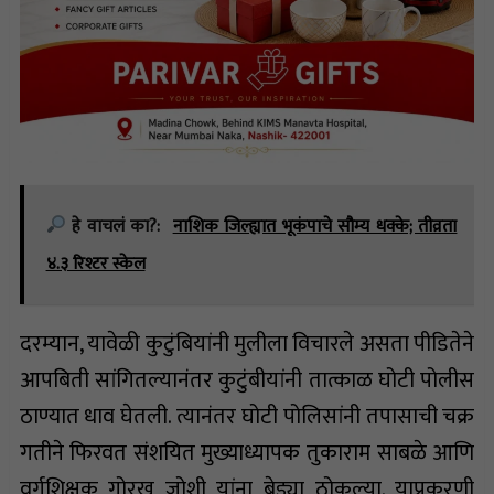
हे वाचलं का?:
नाशिक जिल्ह्यात भूकंपाचे सौम्य धक्के; तीव्रता
४.३ रिश्टर स्केल
दरम्यान, यावेळी कुटुंबियांनी मुलीला विचारले असता पीडितेने
आपबिती सांगितल्यानंतर कुटुंबीयांनी तात्काळ घोटी पोलीस
ठाण्यात धाव घेतली. त्यानंतर घोटी पोलिसांनी तपासाची चक्र
गतीने फिरवत संशयित मुख्याध्यापक तुकाराम साबळे आणि
वर्गशिक्षक गोरख जोशी यांना बेड्या ठोकल्या. याप्रकरणी