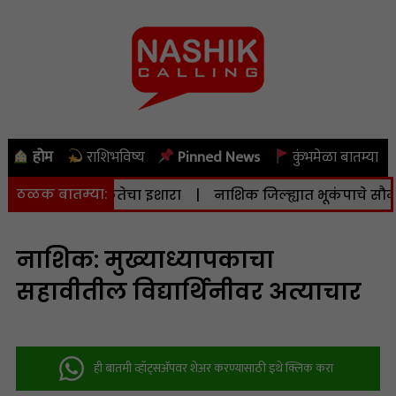
होम
राशिभविष्य
Pinned News
कुंभमेळा बातम्या
ठळक बातम्या:
े दिला सतर्कतेचा इशारा
|
नाशिक जिल्ह्यात भूकंपाचे सौम्य धक्के;
नाशिक: मुख्याध्यापकाचा
सहावीतील विद्यार्थिनीवर अत्याचार
ही बातमी व्हॉट्सअ‍ॅपवर शेअर करण्यासाठी इथे क्लिक करा