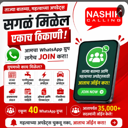
MENU
×
CODE OF ETHICS FOR DIGITAL NEWS WEBSITES
Contact Us
Privacy Policy
Short News
ThemeNcode PDF Viewer SC [Do not Delete]
वाचकांना विनम्र सूचना
Nashik Calling - Nashik News in Marathi
Copyright © 2026.
Copyrights
Maharashtra Express Group