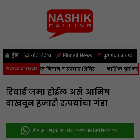
होम
राशिभविष्य
Pinned News
कुंभमेळा बातम्या
ठळक बातम्या:
ृदयविकार मोफत निदान व उपचार शिबिर
|
नाशिक पूर्व मतदारसं
रिवार्ड जमा होईल असे आमिष
दाखवून हजारो रुपयांचा गंडा
ही बातमी व्हॉट्सअ‍ॅपवर शेअर करण्यासाठी इथे क्लिक करा