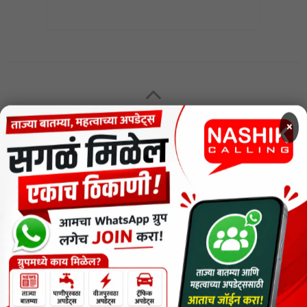
MENU
×
CODE OF ETHICS FOR DIGITAL NEWS WEBSITES
Contact Us
Privacy Policy
Short News
ThemeNcode PDF Viewer SC [Do not Delete]
वाचकांना विनम्र सूचना