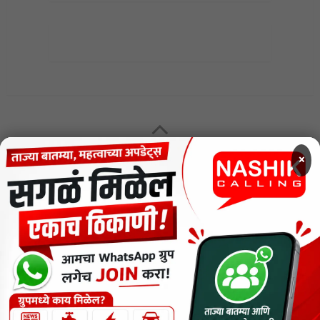
MENU
×
CODE OF ETHICS FOR DIGITAL NEWS WEBSITES
Contact Us
Privacy Policy
Short News
ThemeNcode PDF Viewer SC [Do not Delete]