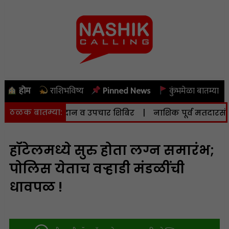
होम
राशिभविष्य
Pinned News
कुंभमेळा बातम्या
ठळक बातम्या:
मोफत निदान व उपचार शिबिर
|
नाशिक पूर्व मतदारसंघातील मतदा
हॉटेलमध्ये सुरु होता लग्न समारंभ;
पोलिस येताच वऱ्हाडी मंडळींची
धावपळ !