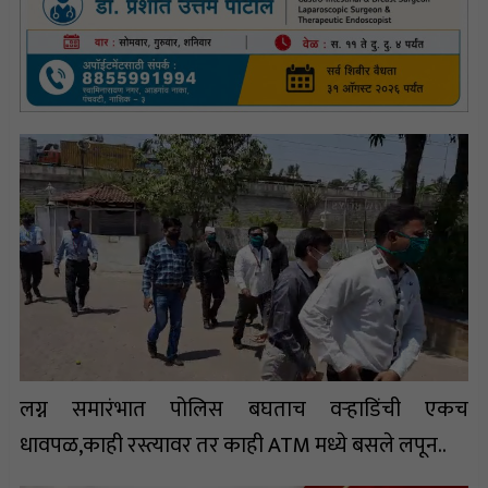
लग्न समारंभात पोलिस बघताच वऱ्हाडिंची एकच
धावपळ,काही रस्त्यावर तर काही ATM मध्ये बसले लपून..