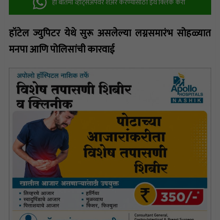
ही बातमी व्हॉट्सअ‍ॅपवर शेअर करण्यासाठी इथे क्लिक करा
हॉटेल ज्युपिटर येथे सुरू असलेल्या लग्नसमारंभ सोहळ्यात
मनपा आणि पोलिसांची कारवाई