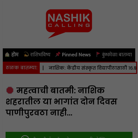
होम
राशिभविष्य
Pinned News
कुंभमेळा बातम्या
ठळक बातम्या:
िश्टर स्केल
|
नाशिक: केंद्रीय संस्कृत विद्यापीठासाठी १६.८० हेक्ट
महत्वाची बातमी: नाशिक
शहरातील या भागांत दोन दिवस
पाणीपुरवठा नाही…