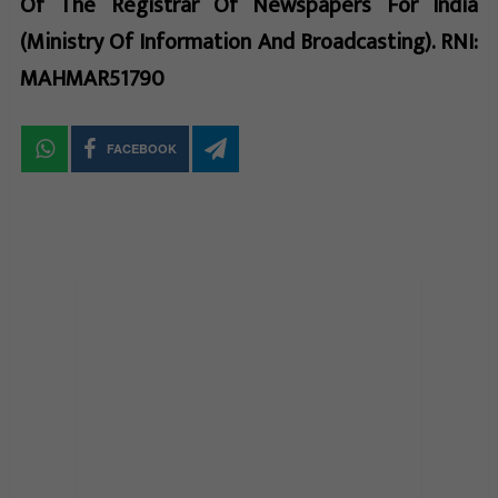
Of The Registrar Of Newspapers For India
(Ministry Of Information And Broadcasting). RNI:
MAHMAR51790
FACEBOOK