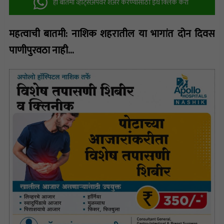
ही बातमी व्हॉट्सअ‍ॅपवर शेअर करण्यासाठी इथे क्लिक करा
महत्वाची बातमी: नाशिक शहरातील या भागांत दोन दिवस
पाणीपुरवठा नाही…