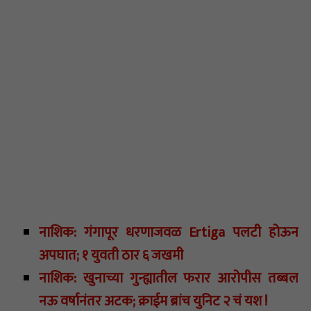
नाशिक: गंगापूर धरणाजवळ Ertiga पलटी होऊन
अपघात; १ युवती ठार ६ जखमी
नाशिक: खुनाच्या गुन्ह्यातील फरार आरोपीस तब्बल
नऊ वर्षानंतर अटक; क्राईम ब्रांच युनिट २ चं यश !