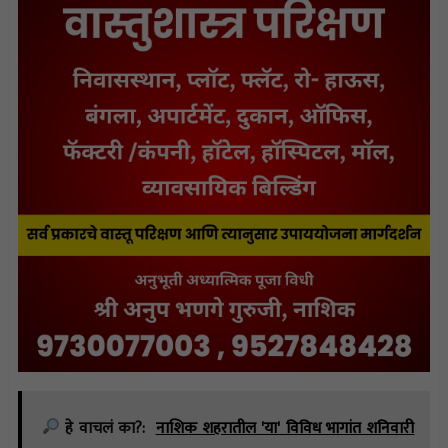
हे वाचलं का?:
नाशिक शहरातील 'या' विविध भागांत शनिवारी