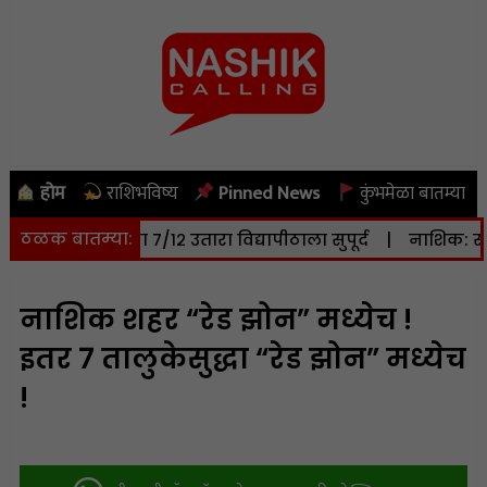
होम
राशिभविष्य
Pinned News
कुंभमेळा बातम्या
ठळक बातम्या:
क्टर जमिनीचा ७/१२ उतारा विद्यापीठाला सुपूर्द
|
नाशिक: सोमवारी
नाशिक शहर “रेड झोन” मध्येच !
इतर 7 तालुकेसुद्धा “रेड झोन” मध्येच
!