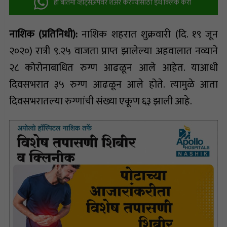
ही बातमी व्हॉट्सअ‍ॅपवर शेअर करण्यासाठी इथे क्लिक करा
नाशिक (प्रतिनिधी):
नाशिक शहरात शुक्रवारी (दि. १९ जून
२०२०) रात्री ९.२५ वाजता प्राप्त झालेल्या अहवालात नव्याने
२८ कोरोनाबाधित रुग्ण आढळून आले आहेत. याआधी
दिवसभरात ३५ रुग्ण आढळून आले होते. त्यामुळे आता
दिवसभरातल्या रुग्णांची संख्या एकूण ६३ झाली आहे.