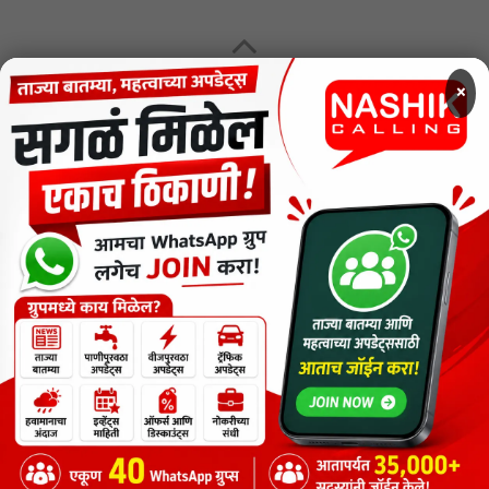
MENU
×
CODE OF ETHICS FOR DIGITAL NEWS WEBSITES
Contact Us
Privacy Policy
Short News
ThemeNcode PDF Viewer SC [Do not Delete]
वाचकांना विनम्र सूचना
Nashik Calling - Nashik News in Marathi
Copyright © 2026.
Copyrights