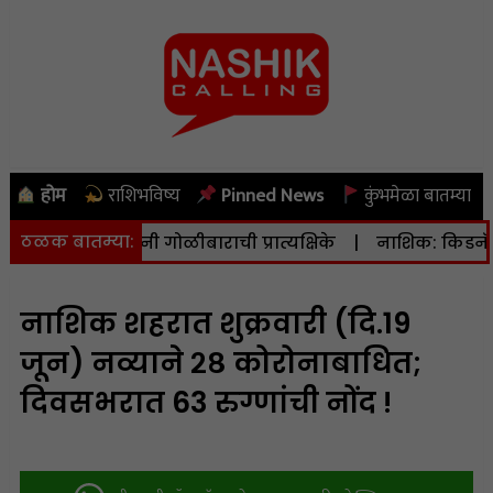
होम
राशिभविष्य
Pinned News
कुंभमेळा बातम्या
ठळक बातम्या:
खाना व मैदानी गोळीबाराची प्रात्यक्षिके
|
नाशिक: किडनॅपिंग तस
नाशिक शहरात शुक्रवारी (दि.19
जून) नव्याने २८ कोरोनाबाधित;
दिवसभरात 63 रुग्णांची नोंद !