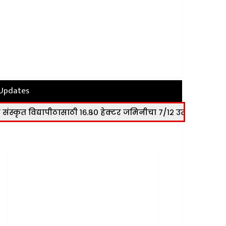
 Updates
पीठासाठी १६.८० हेक्टर जमिनीचा ७/१२ उतारा विद्यापीठाला सुपूर्द
|